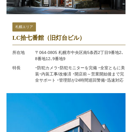
札幌エリア
LC拾七番館（旧灯台ビル）
所在地
〒064-0805 札幌市中央区南5条西2丁目9番地2、
8番地12、9番地9
特長
・防犯カメラ・防犯モニターを完備 ・全室ともに美
装・内装工事/改修済 ・開店前～営業開始後まで完
全サポート ・管理部が24時間巡回警備・迅速対応