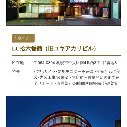
札幌エリア
LC拾六番館（旧ユキアカリビル）
所在地
〒064-0804 札幌市中央区南4条西3丁目2番地6
特長
・防犯カメラ・防犯モニターを完備 ・全室ともに美
装・内装工事/改修済 ・開店前～営業開始後まで完
全サポート ・管理部が24時間巡回警備・迅速対応