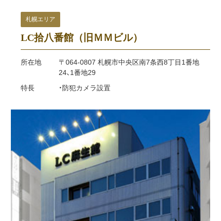
札幌エリア
LC拾八番館（旧ＭＭビル）
所在地
〒064-0807 札幌市中央区南7条西8丁目1番地
24、1番地29
特長
・防犯カメラ設置