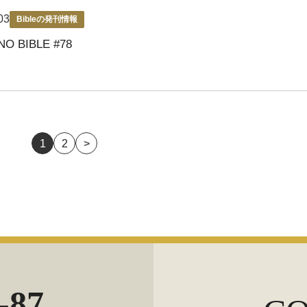
03
Bibleの発刊情報
NO BIBLE #78
1
2
>
-87