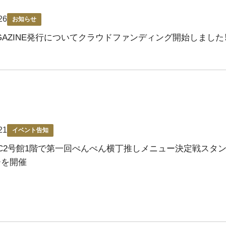
26
お知らせ
MAGAZINE発行についてクラウドファンディング開始しました
21
イベント告知
C2号館1階で第一回ぺんぺん横丁推しメニュー決定戦スタ
ーを開催