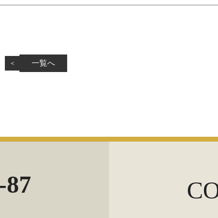
一覧へ
＜
-87
C