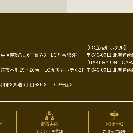
【LC五稜郭ホテル】
市中央区南6条西6丁目7-3 LC八番館6F
〒040-0011 北海道
【BAKERY ONE C
道函館市本町29番26号 LC五稜郭ホテル2F
〒040-0011 北海
道旭川市3条通6丁目686-3 LC2号館2F
物件
部署案内
採用情報
テナント事業部
スタッフ紹介